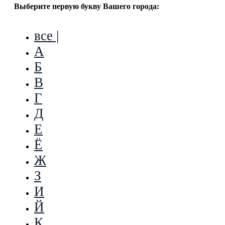
Выберите первую букву Вашего города:
все |
А
Б
В
Г
Д
Е
Ё
Ж
З
И
Й
К