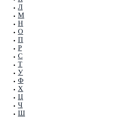
Л
М
Н
О
П
Р
С
Т
У
Ф
Х
Ц
Ч
Ш